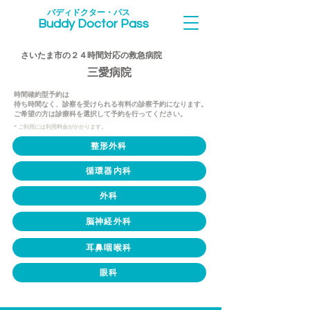
​バディドクター・パス
Buddy Doctor Pass
さいたま市の２４時間対応の救急病院
三愛病院
時間確約型予約は
待ち時間なく、診察を受けられる有料の診察予約になります。
​ご希望の方は診療科を選択して予約を行ってください。
＊​ご利用には利用料金がかかります。
整形外科
循環器内科
外科
脳神経外科
耳鼻咽喉科
眼科